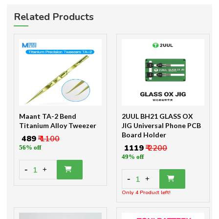
Related Products
Maant TA-2 Bend
2UUL BH21 GLASS OX
Titanium Alloy Tweezer
JIG Universal Phone PCB
Board Holder
₹ 489
₹ 1100
₹ 1119
₹ 2200
56% off
49% off
-
1
+
-
1
+
Only 4 Product left!