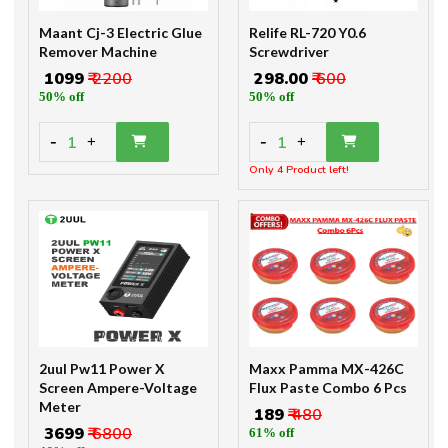
Maant Cj-3 Electric Glue
Relife RL-720 Y0.6
Remover Machine
Screwdriver
₹ 1099
₹ 2200
₹ 298.00
₹ 600
50% off
50% off
-
-
1
1
+
+
Only 4 Product left!
2uul Pw11 Power X
Maxx Pamma MX-426C
Screen Ampere-Voltage
Flux Paste Combo 6 Pcs
Meter
₹ 189
₹ 480
₹ 3699
₹ 6800
61% off