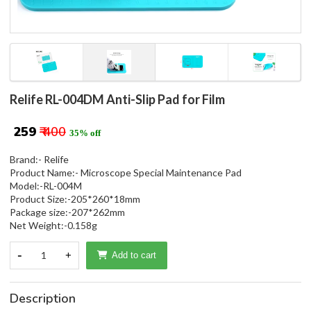
Relife RL-004DM Anti-Slip Pad for Film
₹ 259
₹ 400
35% off
Brand:- Relife
Product Name:- Microscope Special Maintenance Pad
Model:-RL-004M
Product Size:-205*260*18mm
Package size:-207*262mm
Net Weight:-0.158g
-
1
+
Add to cart
Description