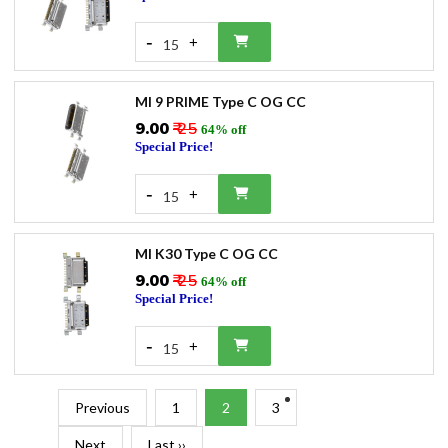
-
+
15
MI 9 PRIME Type C OG CC
₹9.00
₹ 25
64% off
Special Price!
-
+
15
MI K30 Type C OG CC
₹9.00
₹ 25
64% off
Special Price!
-
+
15
Previous
1
2
3
Next
Last ››